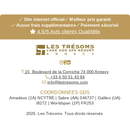
Site internet officiel
Meilleur prix garanti
Aucun frais supplémentaires
Paiement sécurisé
4.5/5 Avis clients Qualitélis
HÔTEL
15, Boulevard de la Corniche 74 000 Annecy
CHAMBRES
+33 4 50 51 43 84
info@lestresoms.com
VILLAS
COORDONNEES GDS
RESTAURANTS
Amadeus (1A) NCYTRE | Sabre (AA) 046737 | Galileo (UA)
I8272 | Worldspan (1P) FR253
SPA
2026. Les Trésoms. Tous droits réservés.
À DÉCOUVRIR
SÉMINAIRES