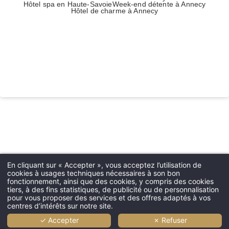
Hôtel spa en Haute-Savoie
Week-end détente à Annecy
Hôtel de charme à Annecy
Accueil
Les Trésoms
- Chambres
En cliquant sur « Accepter », vous acceptez l’utilisation de
cookies à usages techniques nécessaires à son bon
- Villas
fonctionnement, ainsi que des cookies, y compris des cookies
Restaurants
tiers, à des fins statistiques, de publicité ou de personnalisation
pour vous proposer des services et des offres adaptés à vos
- La Rotonde des Trésoms
centres d’intérêts sur notre site.
- L'Atelier
✓ Accepter
✗ Refuser