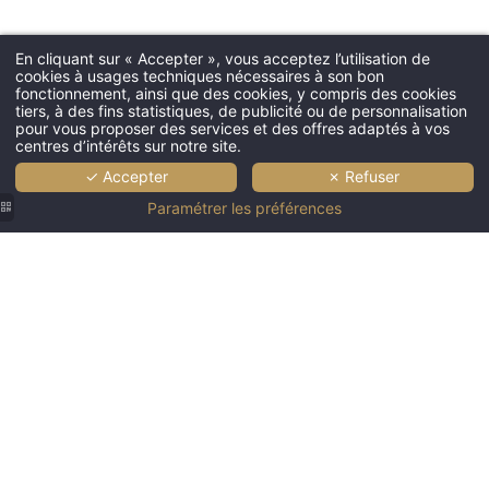
Les Trésoms
- Chambres
En cliquant sur « Accepter », vous acceptez l’utilisation de
cookies à usages techniques nécessaires à son bon
- Villas
fonctionnement, ainsi que des cookies, y compris des cookies
Restaurants
tiers, à des fins statistiques, de publicité ou de personnalisation
pour vous proposer des services et des offres adaptés à vos
- La Rotonde des Trésoms
centres d’intérêts sur notre site.
- L'Atelier
✓ Accepter
✗ Refuser
Spa des Trésoms
Paramétrer les préférences
Évènements
- Séminaires et team building
- Mariages et évènements privés
À découvrir
Les
Trésoms
Les offres
Lake &
Nos coffrets cadeaux
Spa
Contact et localisation
Resort |
Galerie
Hôtel
mariages