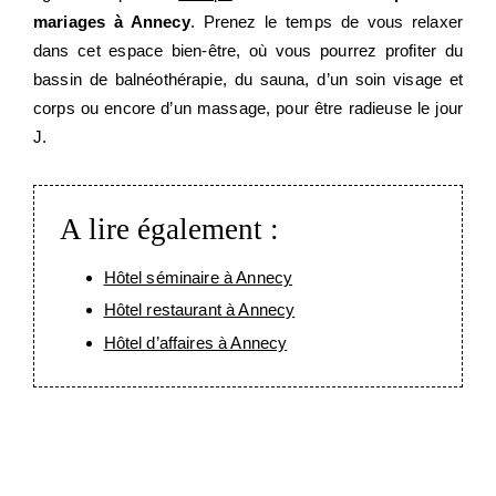
VILLAS
mariages à Annecy
. Prenez le temps de vous relaxer
dans cet espace bien-être, où vous pourrez profiter du
RESTAURANTS
bassin de balnéothérapie, du sauna, d’un soin visage et
SPA
corps ou encore d’un massage, pour être radieuse le jour
À DÉCOUVRIR
J.
SÉMINAIRES
MARIAGES & RÉCEPTIONS
A lire également :
OFFRES
GALERIE
Hôtel séminaire à Annecy
Hôtel restaurant à Annecy
Hôtel d’affaires à Annecy
ENGAGÉS PAR NATURE !