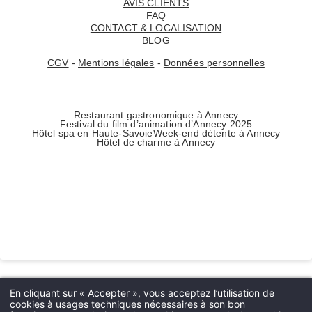
AVIS CLIENTS
FAQ
CONTACT & LOCALISATION
BLOG
CGV
-
Mentions légales
-
Données personnelles
Restaurant gastronomique à Annecy
Festival du film d’animation d’Annecy 2025
Hôtel spa en Haute-Savoie
Week-end détente à Annecy
Hôtel de charme à Annecy
Accueil
Les Trésoms
- Chambres
En cliquant sur « Accepter », vous acceptez l’utilisation de
cookies à usages techniques nécessaires à son bon
- Villas