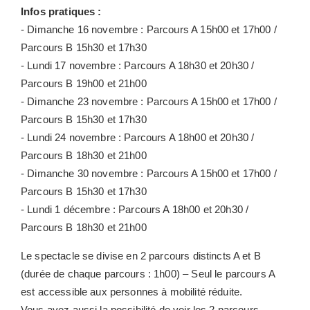
Infos pratiques :
- Dimanche 16 novembre : Parcours A 15h00 et 17h00 /
Parcours B 15h30 et 17h30
- Lundi 17 novembre : Parcours A 18h30 et 20h30 /
Parcours B 19h00 et 21h00
HÔTEL
- Dimanche 23 novembre : Parcours A 15h00 et 17h00 /
CHAMBRES
Parcours B 15h30 et 17h30
- Lundi 24 novembre : Parcours A 18h00 et 20h30 /
VILLAS
Parcours B 18h30 et 21h00
RESTAURANTS
- Dimanche 30 novembre : Parcours A 15h00 et 17h00 /
SPA
Parcours B 15h30 et 17h30
À DÉCOUVRIR
- Lundi 1 décembre : Parcours A 18h00 et 20h30 /
Parcours B 18h30 et 21h00
SÉMINAIRES
MARIAGES & RÉCEPTIONS
Le spectacle se divise en 2 parcours distincts A et B
(durée de chaque parcours : 1h00) – Seul le parcours A
OFFRES
est accessible aux personnes à mobilité réduite.
GALERIE
Vous avez aussi la possibilité de voir les 2 parcours